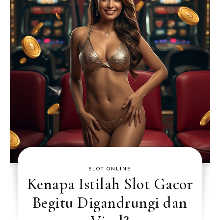
SLOT ONLINE
Kenapa Istilah Slot Gacor
Begitu Digandrungi dan