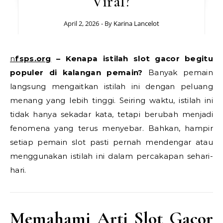
Viral?
April 2, 2026
- By
Karina Lancelot
nfsps.org
– Kenapa istilah slot gacor begitu
populer di kalangan pemain?
Banyak pemain
langsung mengaitkan istilah ini dengan peluang
menang yang lebih tinggi. Seiring waktu, istilah ini
tidak hanya sekadar kata, tetapi berubah menjadi
fenomena yang terus menyebar. Bahkan, hampir
setiap pemain slot pasti pernah mendengar atau
menggunakan istilah ini dalam percakapan sehari-
hari.
Memahami Arti Slot Gacor