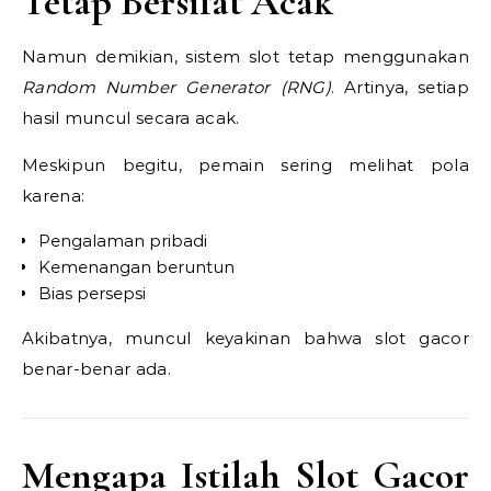
Tetap Bersifat Acak
Namun demikian, sistem slot tetap menggunakan
Random Number Generator (RNG)
. Artinya, setiap
hasil muncul secara acak.
Meskipun begitu, pemain sering melihat pola
karena:
Pengalaman pribadi
Kemenangan beruntun
Bias persepsi
Akibatnya, muncul keyakinan bahwa slot gacor
benar-benar ada.
Mengapa Istilah Slot Gacor