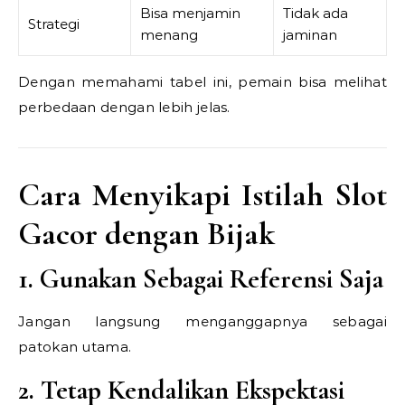
Bisa menjamin
Tidak ada
Strategi
menang
jaminan
Dengan memahami tabel ini, pemain bisa melihat
perbedaan dengan lebih jelas.
Cara Menyikapi Istilah Slot
Gacor dengan Bijak
1. Gunakan Sebagai Referensi Saja
Jangan langsung menganggapnya sebagai
patokan utama.
2. Tetap Kendalikan Ekspektasi