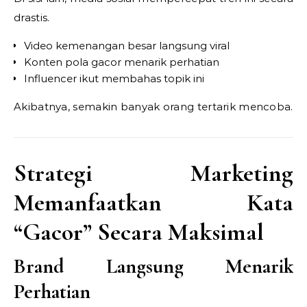
drastis.
Video kemenangan besar langsung viral
Konten pola gacor menarik perhatian
Influencer ikut membahas topik ini
Akibatnya, semakin banyak orang tertarik mencoba.
Strategi Marketing
Memanfaatkan Kata
“Gacor” Secara Maksimal
Brand Langsung Menarik
Perhatian