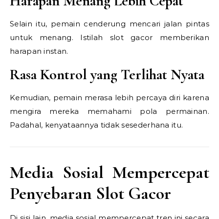
Harapan Menang Lebih Cepat
Selain itu, pemain cenderung mencari jalan pintas
untuk menang. Istilah slot gacor memberikan
harapan instan.
Rasa Kontrol yang Terlihat Nyata
Kemudian, pemain merasa lebih percaya diri karena
mengira mereka memahami pola permainan.
Padahal, kenyataannya tidak sesederhana itu.
Media Sosial Mempercepat
Penyebaran Slot Gacor
Di sisi lain, media sosial mempercepat tren ini secara