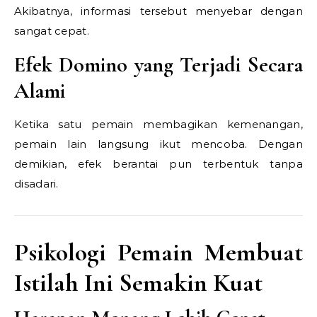
Akibatnya, informasi tersebut menyebar dengan
sangat cepat.
Efek Domino yang Terjadi Secara
Alami
Ketika satu pemain membagikan kemenangan,
pemain lain langsung ikut mencoba. Dengan
demikian, efek berantai pun terbentuk tanpa
disadari.
Psikologi Pemain Membuat
Istilah Ini Semakin Kuat