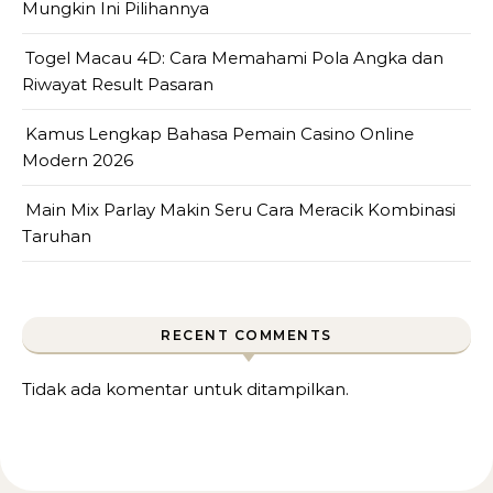
Mungkin Ini Pilihannya
Togel Macau 4D: Cara Memahami Pola Angka dan
Riwayat Result Pasaran
Kamus Lengkap Bahasa Pemain Casino Online
Modern 2026
Main Mix Parlay Makin Seru Cara Meracik Kombinasi
Taruhan
RECENT COMMENTS
Tidak ada komentar untuk ditampilkan.