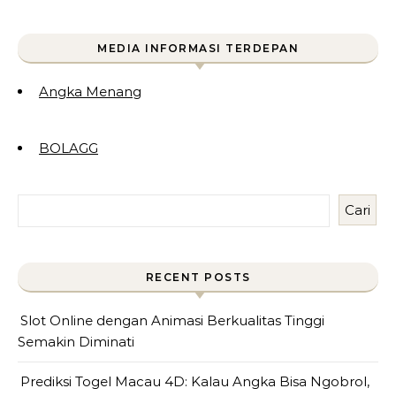
MEDIA INFORMASI TERDEPAN
Angka Menang
BOLAGG
Cari
RECENT POSTS
Slot Online dengan Animasi Berkualitas Tinggi
Semakin Diminati
Prediksi Togel Macau 4D: Kalau Angka Bisa Ngobrol,