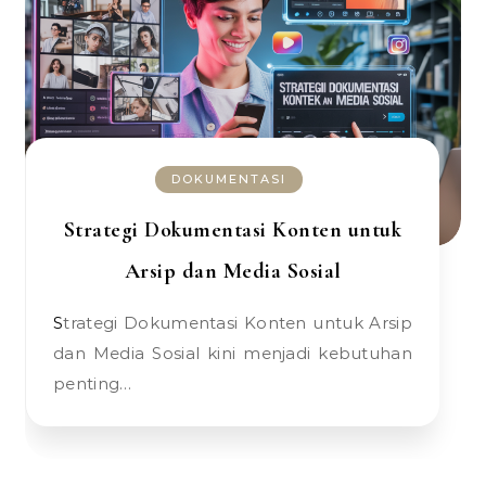
DOKUMENTASI
Strategi Dokumentasi Konten untuk
Arsip dan Media Sosial
Strategi Dokumentasi Konten untuk Arsip
dan Media Sosial kini menjadi kebutuhan
penting…