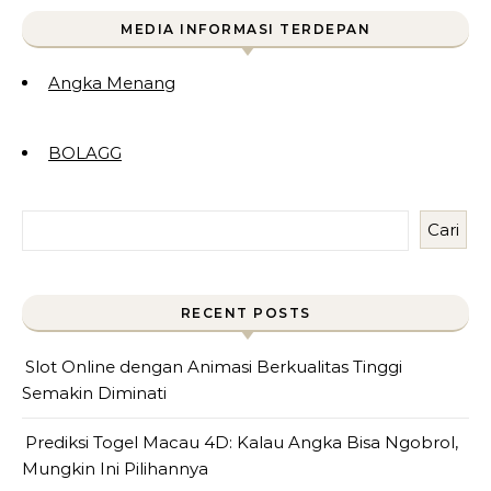
MEDIA INFORMASI TERDEPAN
Angka Menang
BOLAGG
Cari
RECENT POSTS
Slot Online dengan Animasi Berkualitas Tinggi
Semakin Diminati
Prediksi Togel Macau 4D: Kalau Angka Bisa Ngobrol,
Mungkin Ini Pilihannya