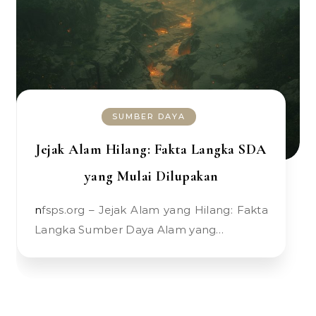
SUMBER DAYA
Jejak Alam Hilang: Fakta Langka SDA
yang Mulai Dilupakan
nfsps.org – Jejak Alam yang Hilang: Fakta
Langka Sumber Daya Alam yang…