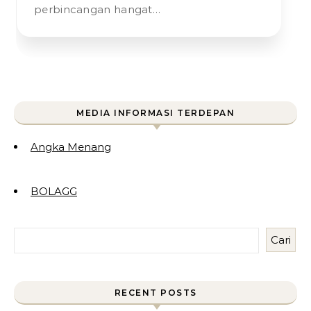
perbincangan hangat…
MEDIA INFORMASI TERDEPAN
Angka Menang
BOLAGG
Cari
RECENT POSTS