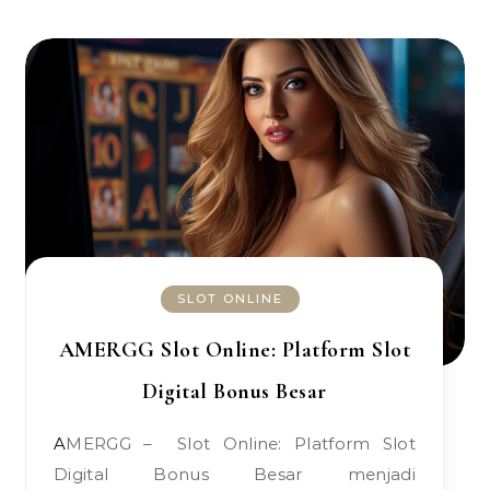
SLOT ONLINE
AMERGG Slot Online: Platform Slot
Digital Bonus Besar
AMERGG – Slot Online: Platform Slot
Digital Bonus Besar menjadi