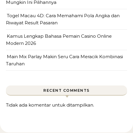
Mungkin Ini Pilihannya
Togel Macau 4D: Cara Memahami Pola Angka dan
Riwayat Result Pasaran
Kamus Lengkap Bahasa Pemain Casino Online
Modern 2026
Main Mix Parlay Makin Seru Cara Meracik Kombinasi
Taruhan
RECENT COMMENTS
Tidak ada komentar untuk ditampilkan.