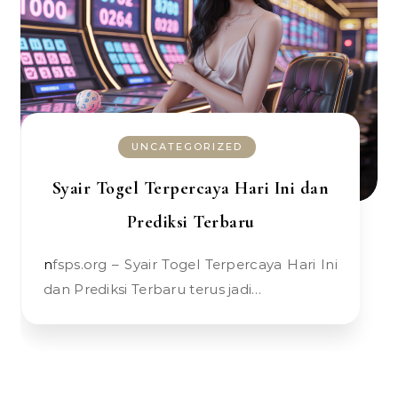
UNCATEGORIZED
Syair Togel Terpercaya Hari Ini dan
Prediksi Terbaru
nfsps.org – Syair Togel Terpercaya Hari Ini
dan Prediksi Terbaru terus jadi…