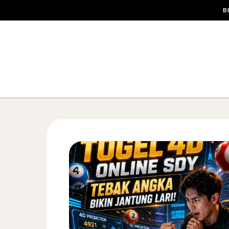
Skip to content
B