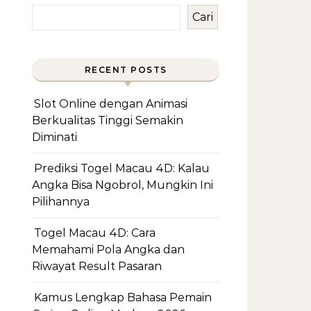
Cari
RECENT POSTS
Slot Online dengan Animasi
Berkualitas Tinggi Semakin
Diminati
Prediksi Togel Macau 4D: Kalau
Angka Bisa Ngobrol, Mungkin Ini
Pilihannya
Togel Macau 4D: Cara
Memahami Pola Angka dan
Riwayat Result Pasaran
Kamus Lengkap Bahasa Pemain