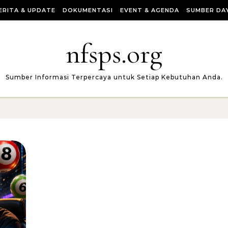
ERITA & UPDATE
DOKUMENTASI
EVENT & AGENDA
SUMBER DA
nfsps.org
Sumber Informasi Terpercaya untuk Setiap Kebutuhan Anda.