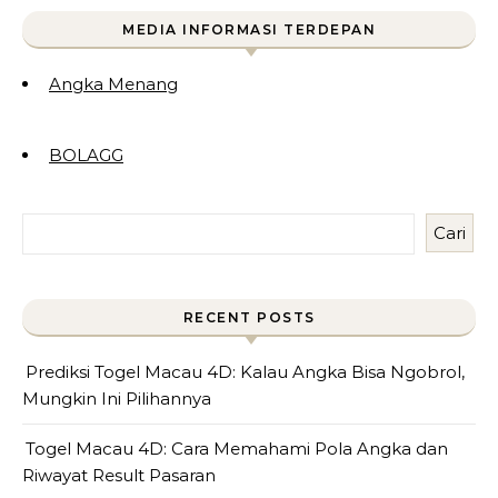
MEDIA INFORMASI TERDEPAN
Angka Menang
BOLAGG
Cari
RECENT POSTS
Prediksi Togel Macau 4D: Kalau Angka Bisa Ngobrol,
Mungkin Ini Pilihannya
Togel Macau 4D: Cara Memahami Pola Angka dan
Riwayat Result Pasaran