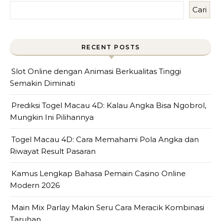
Cari
RECENT POSTS
Slot Online dengan Animasi Berkualitas Tinggi
Semakin Diminati
Prediksi Togel Macau 4D: Kalau Angka Bisa Ngobrol,
Mungkin Ini Pilihannya
Togel Macau 4D: Cara Memahami Pola Angka dan
Riwayat Result Pasaran
Kamus Lengkap Bahasa Pemain Casino Online
Modern 2026
Main Mix Parlay Makin Seru Cara Meracik Kombinasi
Taruhan