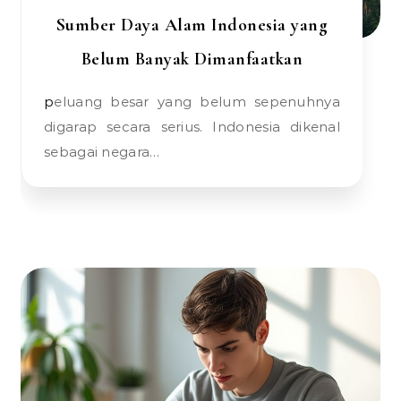
Sumber Daya Alam Indonesia yang
Belum Banyak Dimanfaatkan
peluang besar yang belum sepenuhnya
digarap secara serius. Indonesia dikenal
sebagai negara…