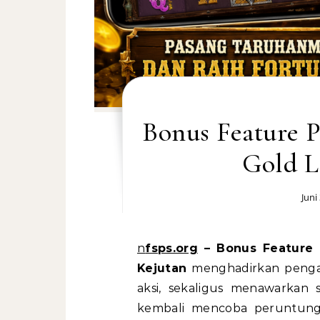
Bonus Feature P
Gold L
Juni
nfsps.org
– Bonus Feature 
Kejutan
menghadirkan penga
aksi, sekaligus menawarkan
kembali mencoba peruntung