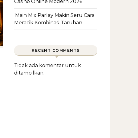
Casino Online Modern 2026
Main Mix Parlay Makin Seru Cara
Meracik Kombinasi Taruhan
RECENT COMMENTS
Tidak ada komentar untuk
ditampilkan.