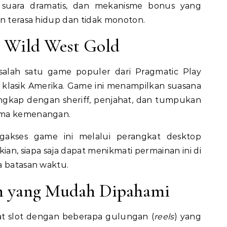
k suara dramatis, dan mekanisme bonus yang
an terasa hidup dan tidak monoton.
Wild West Gold
salah satu game populer dari
Pragmatic Play
klasik Amerika. Game ini menampilkan suasana
lengkap dengan sheriff, penjahat, dan tumpukan
ama kemenangan.
ngakses game ini melalui perangkat desktop
n, siapa saja dapat menikmati permainan ini di
a batasan waktu.
n yang Mudah Dipahami
t slot dengan beberapa gulungan (
reels
) yang