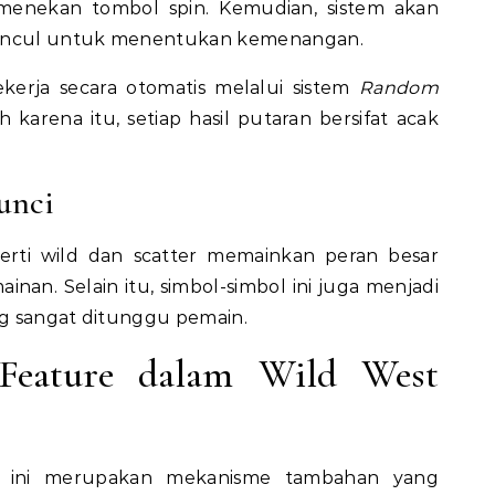
 menekan tombol spin. Kemudian, sistem akan
uncul untuk menentukan kemenangan.
kerja secara otomatis melalui sistem
Random
h karena itu, setiap hasil putaran bersifat acak
unci
erti wild dan scatter memainkan peran besar
nan. Selain itu, simbol-simbol ini juga menjadi
g sangat ditunggu pemain.
Feature dalam Wild West
 ini merupakan mekanisme tambahan yang