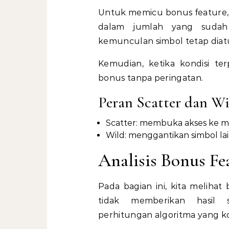
Untuk memicu bonus feature,
dalam jumlah yang sudah d
kemunculan simbol tetap diatu
Kemudian, ketika kondisi te
bonus tanpa peringatan.
Peran Scatter dan Wi
Scatter: membuka akses ke 
Wild: menggantikan simbol 
Analisis Bonus F
Pada bagian ini, kita melihat
tidak memberikan hasil 
perhitungan algoritma yang k