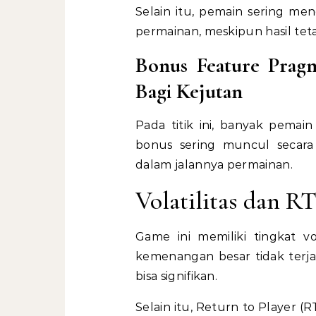
Selain itu, pemain sering m
permainan, meskipun hasil tetap
Bonus Feature Pragm
Bagi Kejutan
Pada titik ini, banyak pemai
bonus sering muncul secara
dalam jalannya permainan.
Volatilitas dan 
Game ini memiliki tingkat vo
kemenangan besar tidak terjadi
bisa signifikan.
Selain itu, Return to Player