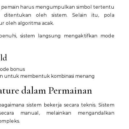
 pemain harus mengumpulkan simbol tertentu
itentukan oleh sistem. Selain itu, pola
r oleh algoritma acak.
rpenuhi, sistem langsung mengaktifkan mode
ld
mode bonus
lain untuk membentuk kombinasi menang
eature dalam Permainan
 bagaimana sistem bekerja secara teknis. Sistem
secara manual, melainkan mengandalkan
ompleks.