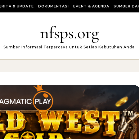
ERITA & UPDATE
DOKUMENTASI
EVENT & AGENDA
SUMBER DA
nfsps.org
Sumber Informasi Terpercaya untuk Setiap Kebutuhan Anda.