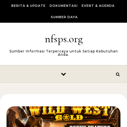
Skip to content
BERITA & UPDATE
DOKUMENTASI
EVENT & AGENDA
SUMBER DAYA
nfsps.org
Sumber Informasi Terpercaya untuk Setiap Kebutuhan
Anda.