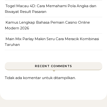
Togel Macau 4D: Cara Memahami Pola Angka dan
Riwayat Result Pasaran
Kamus Lengkap Bahasa Pemain Casino Online
Modern 2026
Main Mix Parlay Makin Seru Cara Meracik Kombinasi
Taruhan
RECENT COMMENTS
Tidak ada komentar untuk ditampilkan.