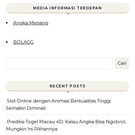
MEDIA INFORMASI TERDEPAN
Angka Menang
BOLAGG
Cari
RECENT POSTS
Slot Online dengan Animasi Berkualitas Tinggi
Semakin Diminati
Prediksi Togel Macau 4D: Kalau Angka Bisa Ngobrol,
Mungkin Ini Pilihannya