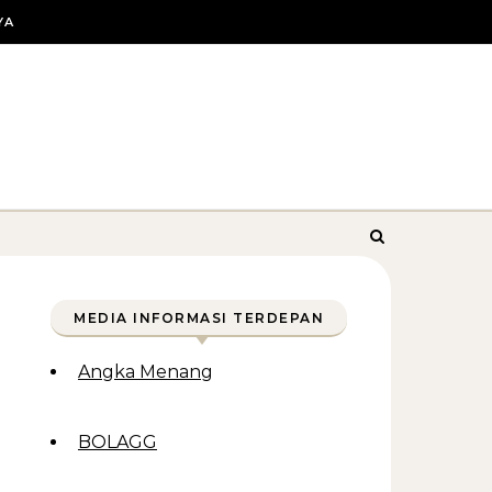
YA
MEDIA INFORMASI TERDEPAN
Angka Menang
BOLAGG