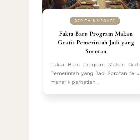
BERITA & UPDATE
Fakta Baru Program Makan
Gratis Pemerintah Jadi yang
Sorotan
Fakta Baru Program Makan Gratis
Pemerintah yang Jadi Sorotan teru
menarik perhatian…