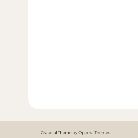
Graceful Theme by
Optima Themes