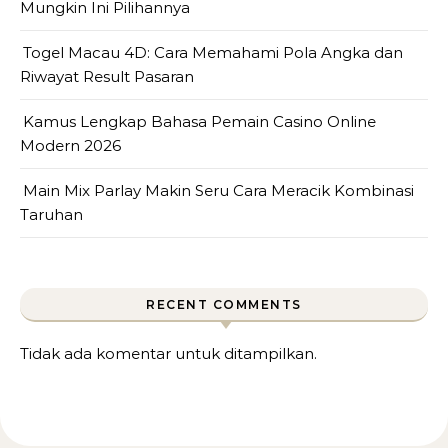
Mungkin Ini Pilihannya
Togel Macau 4D: Cara Memahami Pola Angka dan
Riwayat Result Pasaran
Kamus Lengkap Bahasa Pemain Casino Online
Modern 2026
Main Mix Parlay Makin Seru Cara Meracik Kombinasi
Taruhan
RECENT COMMENTS
Tidak ada komentar untuk ditampilkan.