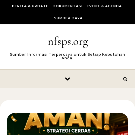
Skip to content
BERITA & UPDATE
DOKUMENTASI
EVENT & AGENDA
SUMBER DAYA
nfsps.org
Sumber Informasi Terpercaya untuk Setiap Kebutuhan
Anda.