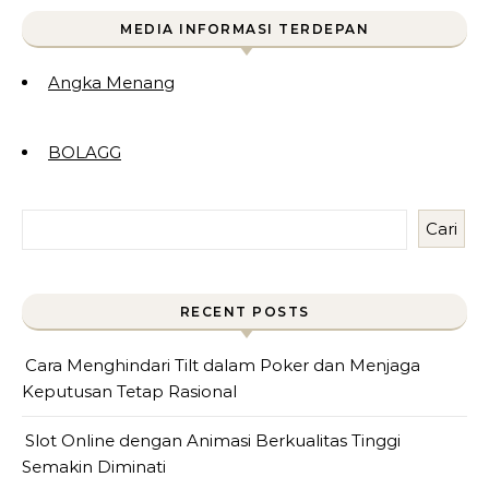
MEDIA INFORMASI TERDEPAN
Angka Menang
BOLAGG
Cari
RECENT POSTS
Cara Menghindari Tilt dalam Poker dan Menjaga
Keputusan Tetap Rasional
Slot Online dengan Animasi Berkualitas Tinggi
Semakin Diminati