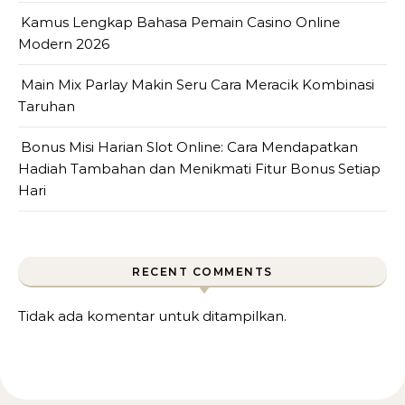
Kamus Lengkap Bahasa Pemain Casino Online
Modern 2026
Main Mix Parlay Makin Seru Cara Meracik Kombinasi
Taruhan
Bonus Misi Harian Slot Online: Cara Mendapatkan
Hadiah Tambahan dan Menikmati Fitur Bonus Setiap
Hari
RECENT COMMENTS
Tidak ada komentar untuk ditampilkan.