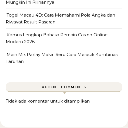
Mungkin Ini Pilihannya
Togel Macau 4D: Cara Memahami Pola Angka dan
Riwayat Result Pasaran
Kamus Lengkap Bahasa Pemain Casino Online
Modern 2026
Main Mix Parlay Makin Seru Cara Meracik Kombinasi
Taruhan
RECENT COMMENTS
Tidak ada komentar untuk ditampilkan.