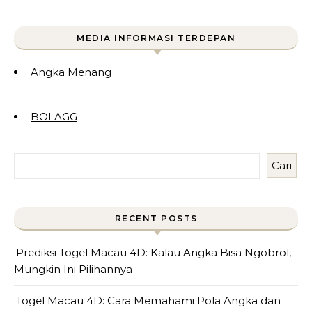
MEDIA INFORMASI TERDEPAN
Angka Menang
BOLAGG
Cari
RECENT POSTS
Prediksi Togel Macau 4D: Kalau Angka Bisa Ngobrol,
Mungkin Ini Pilihannya
Togel Macau 4D: Cara Memahami Pola Angka dan