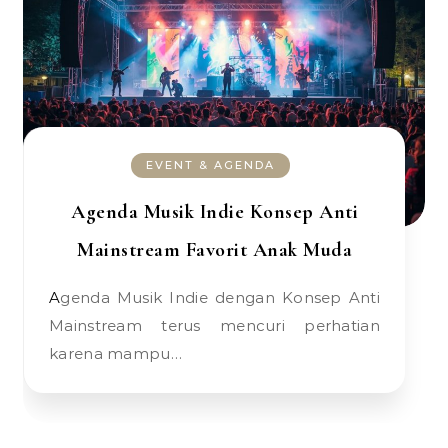
EVENT & AGENDA
Agenda Musik Indie Konsep Anti
Mainstream Favorit Anak Muda
Agenda Musik Indie dengan Konsep Anti
Mainstream terus mencuri perhatian
karena mampu…