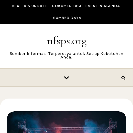
Skip to content
BERITA & UPDATE
DOKUMENTASI
EVENT & AGENDA
SUMBER DAYA
nfsps.org
Sumber Informasi Terpercaya untuk Setiap Kebutuhan
Anda.