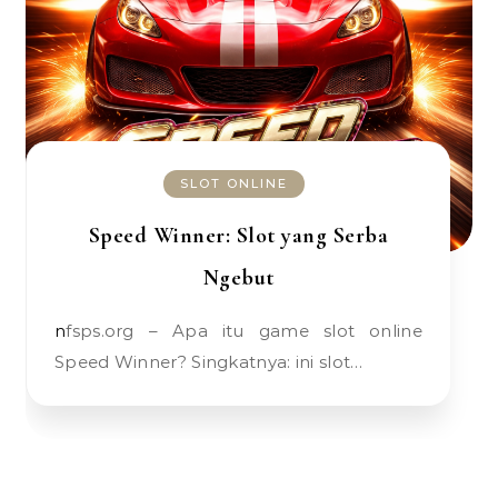
SLOT ONLINE
Speed Winner: Slot yang Serba
Ngebut
nfsps.org – Apa itu game slot online
Speed Winner? Singkatnya: ini slot…