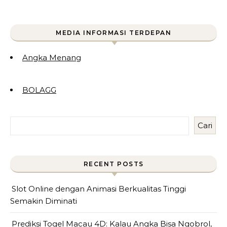
MEDIA INFORMASI TERDEPAN
Angka Menang
BOLAGG
Cari
RECENT POSTS
Slot Online dengan Animasi Berkualitas Tinggi
Semakin Diminati
Prediksi Togel Macau 4D: Kalau Angka Bisa Ngobrol,