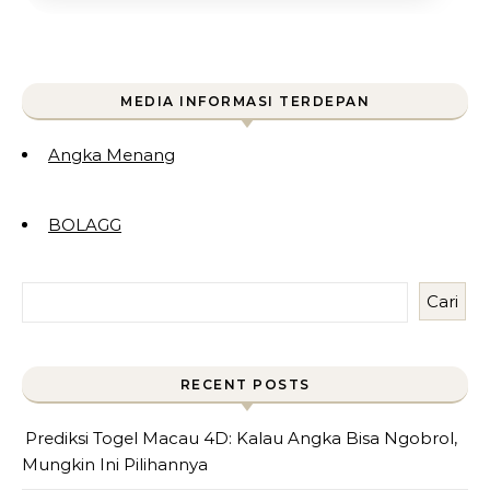
MEDIA INFORMASI TERDEPAN
Angka Menang
BOLAGG
Cari
RECENT POSTS
Prediksi Togel Macau 4D: Kalau Angka Bisa Ngobrol,
Mungkin Ini Pilihannya