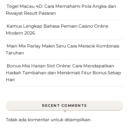
Togel Macau 4D: Cara Memahami Pola Angka dan
Riwayat Result Pasaran
Kamus Lengkap Bahasa Pemain Casino Online
Modern 2026
Main Mix Parlay Makin Seru Cara Meracik Kombinasi
Taruhan
Bonus Misi Harian Slot Online: Cara Mendapatkan
Hadiah Tambahan dan Menikmati Fitur Bonus Setiap
Hari
RECENT COMMENTS
Tidak ada komentar untuk ditampilkan.