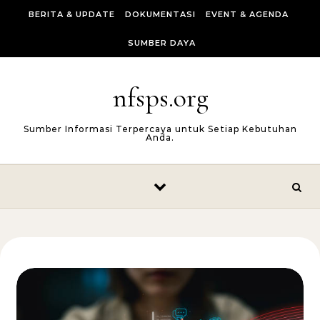
Skip to content
BERITA & UPDATE
DOKUMENTASI
EVENT & AGENDA
SUMBER DAYA
nfsps.org
Sumber Informasi Terpercaya untuk Setiap Kebutuhan
Anda.