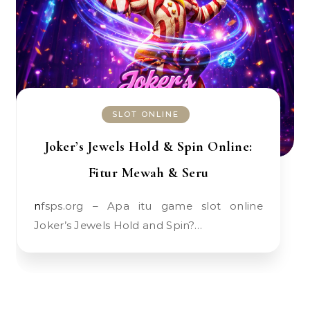
SLOT ONLINE
Joker’s Jewels Hold & Spin Online:
Fitur Mewah & Seru
nfsps.org – Apa itu game slot online
Joker’s Jewels Hold and Spin?…