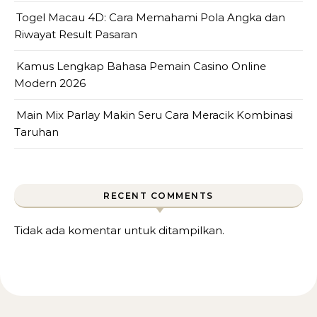
Togel Macau 4D: Cara Memahami Pola Angka dan
Riwayat Result Pasaran
Kamus Lengkap Bahasa Pemain Casino Online
Modern 2026
Main Mix Parlay Makin Seru Cara Meracik Kombinasi
Taruhan
RECENT COMMENTS
Tidak ada komentar untuk ditampilkan.