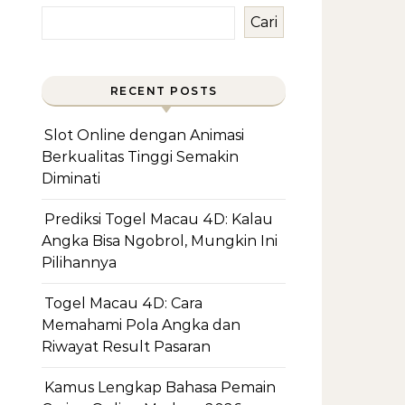
Cari
RECENT POSTS
Slot Online dengan Animasi
Berkualitas Tinggi Semakin
Diminati
Prediksi Togel Macau 4D: Kalau
Angka Bisa Ngobrol, Mungkin Ini
Pilihannya
Togel Macau 4D: Cara
Memahami Pola Angka dan
Riwayat Result Pasaran
Kamus Lengkap Bahasa Pemain