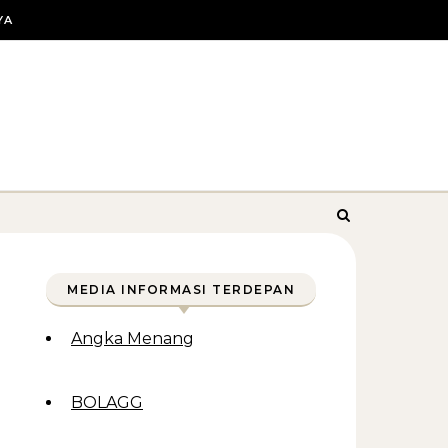
YA
MEDIA INFORMASI TERDEPAN
Angka Menang
BOLAGG