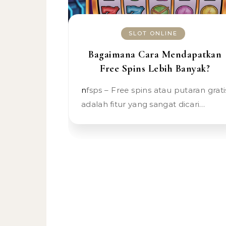
SLOT ONLINE
Bagaimana Cara Mendapatkan
Free Spins Lebih Banyak?
nfsps – Free spins atau putaran gratis
adalah fitur yang sangat dicari…