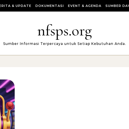
ERITA & UPDATE
DOKUMENTASI
EVENT & AGENDA
SUMBER DA
nfsps.org
Sumber Informasi Terpercaya untuk Setiap Kebutuhan Anda.