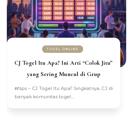
TOGEL ONLINE
CJ Togel Itu Apa? Ini Arti “Colok Jitu”
yang Sering Muncul di Grup
nfsps – CJ Togel Itu Apa? Singkatnya, CJ di
banyak komunitas togel…