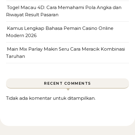
Togel Macau 4D: Cara Memahami Pola Angka dan
Riwayat Result Pasaran
Kamus Lengkap Bahasa Pemain Casino Online
Modern 2026
Main Mix Parlay Makin Seru Cara Meracik Kombinasi
Taruhan
RECENT COMMENTS
Tidak ada komentar untuk ditampilkan.