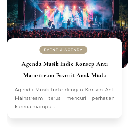
EVENT & AGENDA
Agenda Musik Indie Konsep Anti
Mainstream Favorit Anak Muda
Agenda Musik Indie dengan Konsep Anti
Mainstream terus mencuri perhatian
karena mampu…