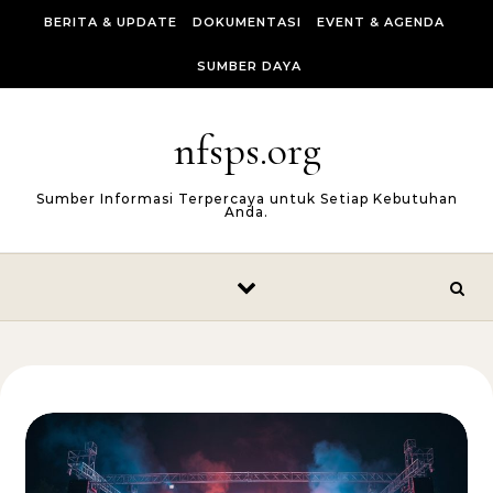
Skip to content
BERITA & UPDATE
DOKUMENTASI
EVENT & AGENDA
SUMBER DAYA
nfsps.org
Sumber Informasi Terpercaya untuk Setiap Kebutuhan
Anda.