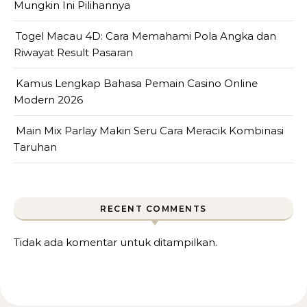
Mungkin Ini Pilihannya
Togel Macau 4D: Cara Memahami Pola Angka dan
Riwayat Result Pasaran
Kamus Lengkap Bahasa Pemain Casino Online
Modern 2026
Main Mix Parlay Makin Seru Cara Meracik Kombinasi
Taruhan
RECENT COMMENTS
Tidak ada komentar untuk ditampilkan.