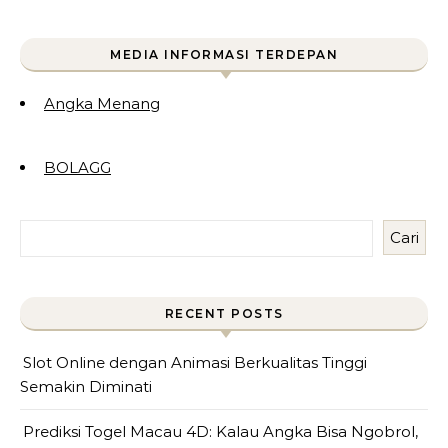
MEDIA INFORMASI TERDEPAN
Angka Menang
BOLAGG
Cari
RECENT POSTS
Slot Online dengan Animasi Berkualitas Tinggi
Semakin Diminati
Prediksi Togel Macau 4D: Kalau Angka Bisa Ngobrol,