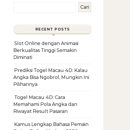
Cari
RECENT POSTS
Slot Online dengan Animasi
Berkualitas Tinggi Semakin
Diminati
Prediksi Togel Macau 4D: Kalau
Angka Bisa Ngobrol, Mungkin Ini
Pilihannya
Togel Macau 4D: Cara
Memahami Pola Angka dan
Riwayat Result Pasaran
Kamus Lengkap Bahasa Pemain