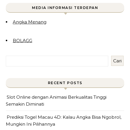
MEDIA INFORMASI TERDEPAN
Angka Menang
BOLAGG
Cari
RECENT POSTS
Slot Online dengan Animasi Berkualitas Tinggi
Semakin Diminati
Prediksi Togel Macau 4D: Kalau Angka Bisa Ngobrol,
Mungkin Ini Pilihannya