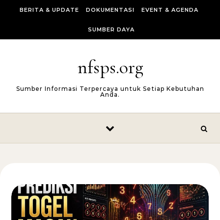
Skip to content
BERITA & UPDATE
DOKUMENTASI
EVENT & AGENDA
SUMBER DAYA
nfsps.org
Sumber Informasi Terpercaya untuk Setiap Kebutuhan
Anda.