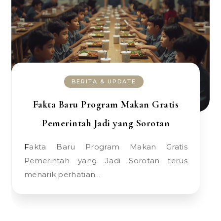
BERITA & UPDATE
Fakta Baru Program Makan Gratis
Pemerintah Jadi yang Sorotan
Fakta Baru Program Makan Gratis
Pemerintah yang Jadi Sorotan terus
menarik perhatian…