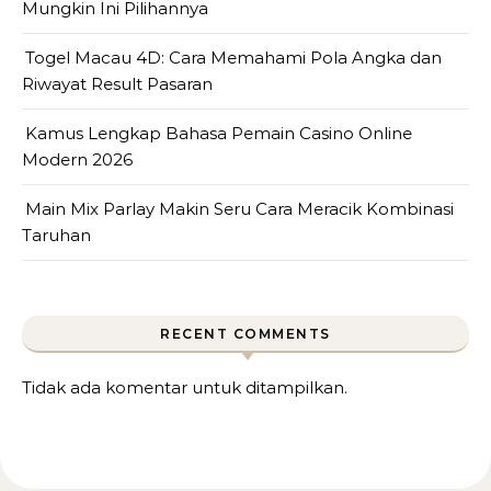
Mungkin Ini Pilihannya
Togel Macau 4D: Cara Memahami Pola Angka dan
Riwayat Result Pasaran
Kamus Lengkap Bahasa Pemain Casino Online
Modern 2026
Main Mix Parlay Makin Seru Cara Meracik Kombinasi
Taruhan
RECENT COMMENTS
Tidak ada komentar untuk ditampilkan.