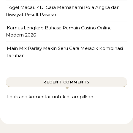
Togel Macau 4D: Cara Memahami Pola Angka dan
Riwayat Result Pasaran
Kamus Lengkap Bahasa Pemain Casino Online
Modern 2026
Main Mix Parlay Makin Seru Cara Meracik Kombinasi
Taruhan
RECENT COMMENTS
Tidak ada komentar untuk ditampilkan.