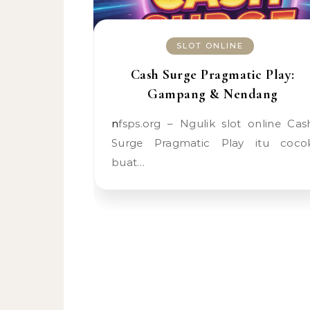
SLOT ONLINE
Cash Surge Pragmatic Play:
Gampang & Nendang
nfsps.org – Ngulik slot online Cash
Surge Pragmatic Play itu coco
buat…