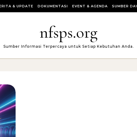
ERITA & UPDATE
DOKUMENTASI
EVENT & AGENDA
SUMBER DA
nfsps.org
Sumber Informasi Terpercaya untuk Setiap Kebutuhan Anda.