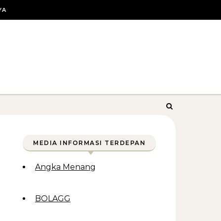
YA
MEDIA INFORMASI TERDEPAN
Angka Menang
BOLAGG