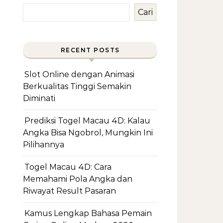
Cari
RECENT POSTS
Slot Online dengan Animasi
Berkualitas Tinggi Semakin
Diminati
Prediksi Togel Macau 4D: Kalau
Angka Bisa Ngobrol, Mungkin Ini
Pilihannya
Togel Macau 4D: Cara
Memahami Pola Angka dan
Riwayat Result Pasaran
Kamus Lengkap Bahasa Pemain