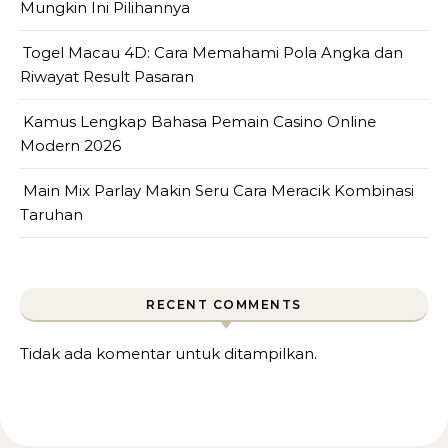
Mungkin Ini Pilihannya
Togel Macau 4D: Cara Memahami Pola Angka dan
Riwayat Result Pasaran
Kamus Lengkap Bahasa Pemain Casino Online
Modern 2026
Main Mix Parlay Makin Seru Cara Meracik Kombinasi
Taruhan
RECENT COMMENTS
Tidak ada komentar untuk ditampilkan.