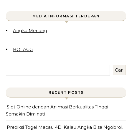
MEDIA INFORMASI TERDEPAN
Angka Menang
BOLAGG
Cari
RECENT POSTS
Slot Online dengan Animasi Berkualitas Tinggi
Semakin Diminati
Prediksi Togel Macau 4D: Kalau Angka Bisa Ngobrol,