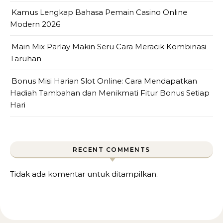
Kamus Lengkap Bahasa Pemain Casino Online
Modern 2026
Main Mix Parlay Makin Seru Cara Meracik Kombinasi
Taruhan
Bonus Misi Harian Slot Online: Cara Mendapatkan
Hadiah Tambahan dan Menikmati Fitur Bonus Setiap
Hari
RECENT COMMENTS
Tidak ada komentar untuk ditampilkan.