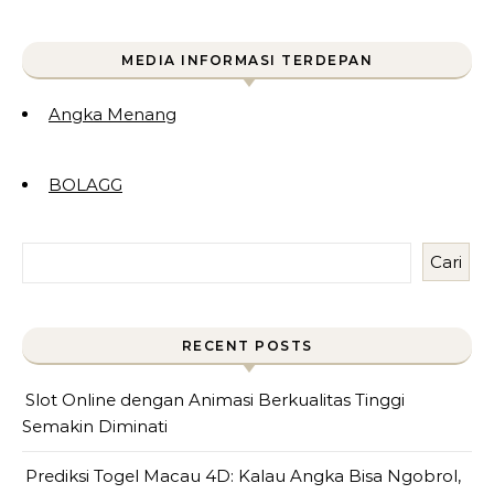
MEDIA INFORMASI TERDEPAN
Angka Menang
BOLAGG
Cari
RECENT POSTS
Slot Online dengan Animasi Berkualitas Tinggi
Semakin Diminati
Prediksi Togel Macau 4D: Kalau Angka Bisa Ngobrol,