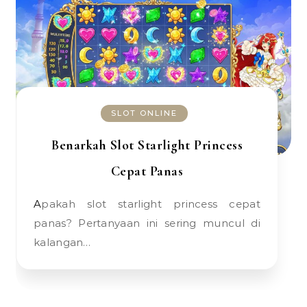
SLOT ONLINE
Benarkah Slot Starlight Princess
Cepat Panas
Apakah slot starlight princess cepat
panas? Pertanyaan ini sering muncul di
kalangan…