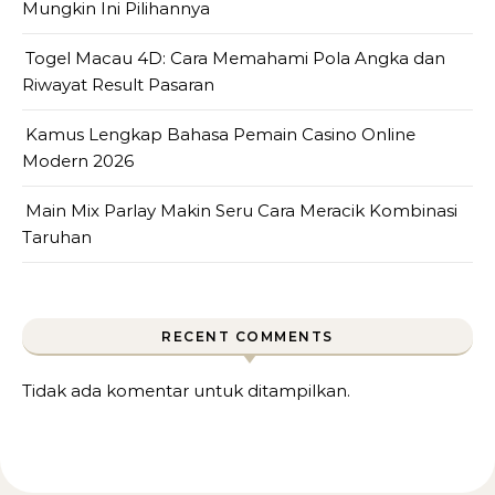
Mungkin Ini Pilihannya
Togel Macau 4D: Cara Memahami Pola Angka dan
Riwayat Result Pasaran
Kamus Lengkap Bahasa Pemain Casino Online
Modern 2026
Main Mix Parlay Makin Seru Cara Meracik Kombinasi
Taruhan
RECENT COMMENTS
Tidak ada komentar untuk ditampilkan.