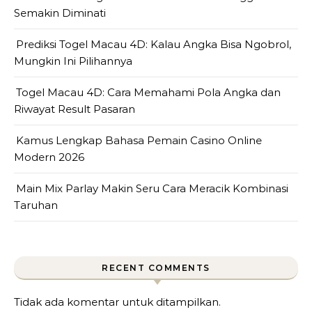
Semakin Diminati
Prediksi Togel Macau 4D: Kalau Angka Bisa Ngobrol,
Mungkin Ini Pilihannya
Togel Macau 4D: Cara Memahami Pola Angka dan
Riwayat Result Pasaran
Kamus Lengkap Bahasa Pemain Casino Online
Modern 2026
Main Mix Parlay Makin Seru Cara Meracik Kombinasi
Taruhan
RECENT COMMENTS
Tidak ada komentar untuk ditampilkan.