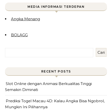
MEDIA INFORMASI TERDEPAN
Angka Menang
BOLAGG
Cari
RECENT POSTS
Slot Online dengan Animasi Berkualitas Tinggi
Semakin Diminati
Prediksi Togel Macau 4D: Kalau Angka Bisa Ngobrol,
Mungkin Ini Pilihannya