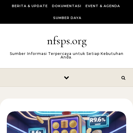
Skip to content
BERITA & UPDATE
DOKUMENTASI
EVENT & AGENDA
SUMBER DAYA
nfsps.org
Sumber Informasi Terpercaya untuk Setiap Kebutuhan
Anda.