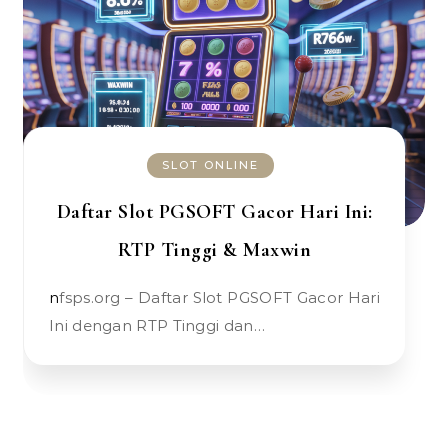
SLOT ONLINE
Daftar Slot PGSOFT Gacor Hari Ini:
RTP Tinggi & Maxwin
nfsps.org – Daftar Slot PGSOFT Gacor Hari
Ini dengan RTP Tinggi dan…