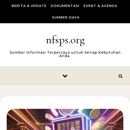
Skip to content
BERITA & UPDATE
DOKUMENTASI
EVENT & AGENDA
SUMBER DAYA
nfsps.org
Sumber Informasi Terpercaya untuk Setiap Kebutuhan
Anda.