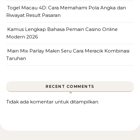
Togel Macau 4D: Cara Memahami Pola Angka dan
Riwayat Result Pasaran
Kamus Lengkap Bahasa Pemain Casino Online
Modern 2026
Main Mix Parlay Makin Seru Cara Meracik Kombinasi
Taruhan
RECENT COMMENTS
Tidak ada komentar untuk ditampilkan.