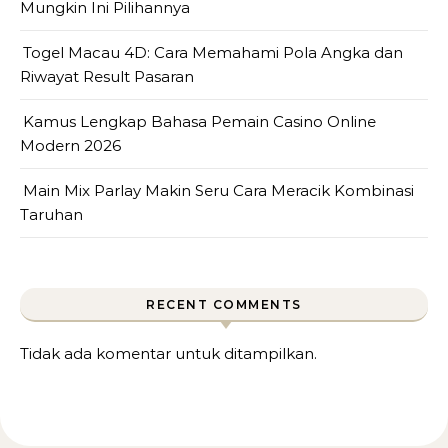
Mungkin Ini Pilihannya
Togel Macau 4D: Cara Memahami Pola Angka dan
Riwayat Result Pasaran
Kamus Lengkap Bahasa Pemain Casino Online
Modern 2026
Main Mix Parlay Makin Seru Cara Meracik Kombinasi
Taruhan
RECENT COMMENTS
Tidak ada komentar untuk ditampilkan.