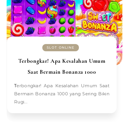
SLOT ONLINE
Terbongkar! Apa Kesalahan Umum
Saat Bermain Bonanza 1000
Terbongkar! Apa Kesalahan Umum Saat
Bermain Bonanza 1000 yang Sering Bikin
Rugi…