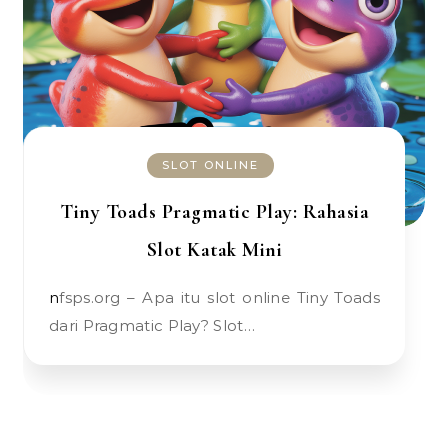
SLOT ONLINE
Tiny Toads Pragmatic Play: Rahasia
Slot Katak Mini
nfsps.org – Apa itu slot online Tiny Toads
dari Pragmatic Play? Slot…