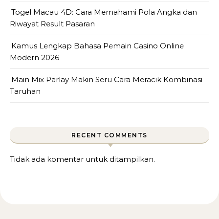
Togel Macau 4D: Cara Memahami Pola Angka dan
Riwayat Result Pasaran
Kamus Lengkap Bahasa Pemain Casino Online
Modern 2026
Main Mix Parlay Makin Seru Cara Meracik Kombinasi
Taruhan
RECENT COMMENTS
Tidak ada komentar untuk ditampilkan.