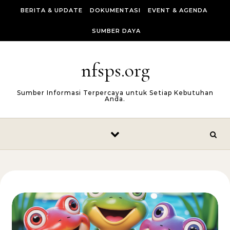
Skip to content
BERITA & UPDATE
DOKUMENTASI
EVENT & AGENDA
SUMBER DAYA
nfsps.org
Sumber Informasi Terpercaya untuk Setiap Kebutuhan
Anda.