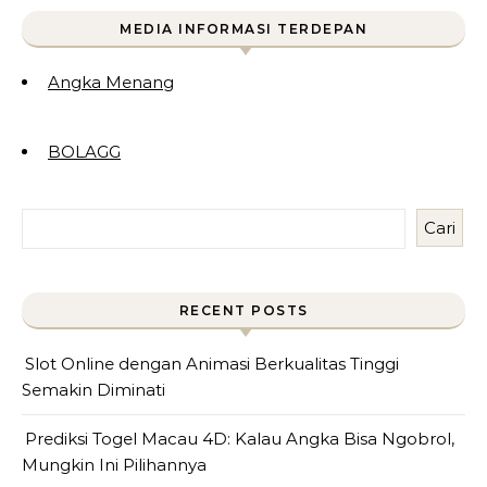
MEDIA INFORMASI TERDEPAN
Angka Menang
BOLAGG
Cari
RECENT POSTS
Slot Online dengan Animasi Berkualitas Tinggi
Semakin Diminati
Prediksi Togel Macau 4D: Kalau Angka Bisa Ngobrol,
Mungkin Ini Pilihannya