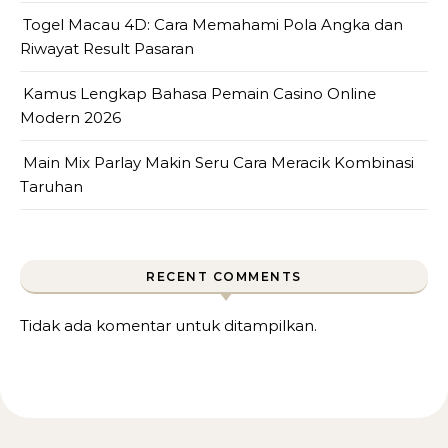
Togel Macau 4D: Cara Memahami Pola Angka dan
Riwayat Result Pasaran
Kamus Lengkap Bahasa Pemain Casino Online
Modern 2026
Main Mix Parlay Makin Seru Cara Meracik Kombinasi
Taruhan
RECENT COMMENTS
Tidak ada komentar untuk ditampilkan.