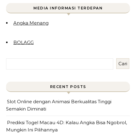
MEDIA INFORMASI TERDEPAN
Angka Menang
BOLAGG
Cari
RECENT POSTS
Slot Online dengan Animasi Berkualitas Tinggi
Semakin Diminati
Prediksi Togel Macau 4D: Kalau Angka Bisa Ngobrol,
Mungkin Ini Pilihannya