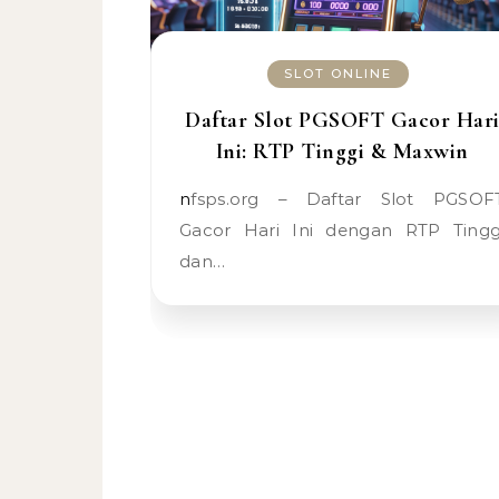
SLOT ONLINE
Daftar Slot PGSOFT Gacor Har
Ini: RTP Tinggi & Maxwin
nfsps.org – Daftar Slot PGSOFT
Gacor Hari Ini dengan RTP Tingg
dan…