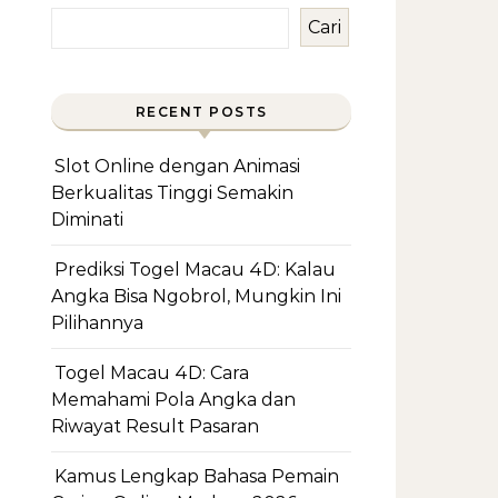
Cari
RECENT POSTS
Slot Online dengan Animasi
Berkualitas Tinggi Semakin
Diminati
Prediksi Togel Macau 4D: Kalau
Angka Bisa Ngobrol, Mungkin Ini
Pilihannya
Togel Macau 4D: Cara
Memahami Pola Angka dan
Riwayat Result Pasaran
Kamus Lengkap Bahasa Pemain