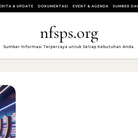
ERITA & UPDATE
DOKUMENTASI
EVENT & AGENDA
SUMBER DA
nfsps.org
Sumber Informasi Terpercaya untuk Setiap Kebutuhan Anda.