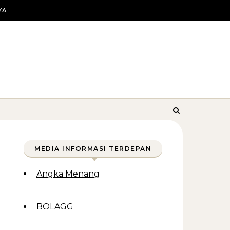
YA
MEDIA INFORMASI TERDEPAN
Angka Menang
BOLAGG