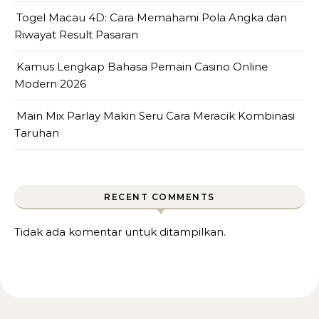
Togel Macau 4D: Cara Memahami Pola Angka dan
Riwayat Result Pasaran
Kamus Lengkap Bahasa Pemain Casino Online
Modern 2026
Main Mix Parlay Makin Seru Cara Meracik Kombinasi
Taruhan
RECENT COMMENTS
Tidak ada komentar untuk ditampilkan.