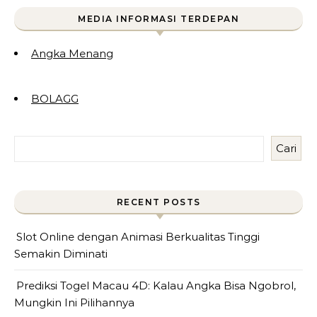
MEDIA INFORMASI TERDEPAN
Angka Menang
BOLAGG
Cari
RECENT POSTS
Slot Online dengan Animasi Berkualitas Tinggi
Semakin Diminati
Prediksi Togel Macau 4D: Kalau Angka Bisa Ngobrol,
Mungkin Ini Pilihannya