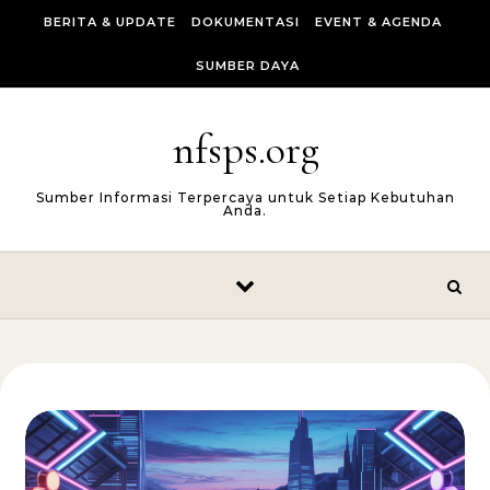
Skip to content
BERITA & UPDATE
DOKUMENTASI
EVENT & AGENDA
SUMBER DAYA
nfsps.org
Sumber Informasi Terpercaya untuk Setiap Kebutuhan
Anda.