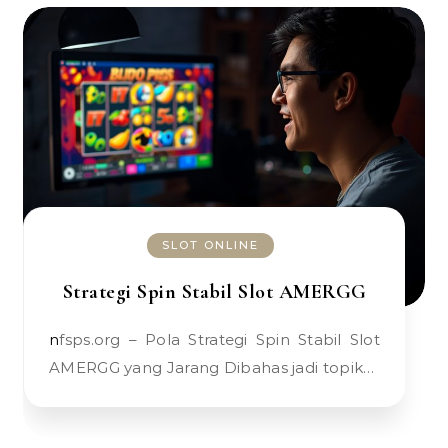
SLOT ONLINE
Strategi Spin Stabil Slot AMERGG
nfsps.org – Pola Strategi Spin Stabil Slot
AMERGG yang Jarang Dibahas jadi topik…