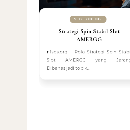
SLOT ONLINE
Strategi Spin Stabil Slot
AMERGG
nfsps.org – Pola Strategi Spin Stabil
Slot AMERGG yang Jaran
Dibahas jadi topik…