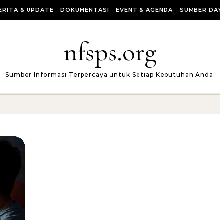
ERITA & UPDATE
DOKUMENTASI
EVENT & AGENDA
SUMBER DA
nfsps.org
Sumber Informasi Terpercaya untuk Setiap Kebutuhan Anda.