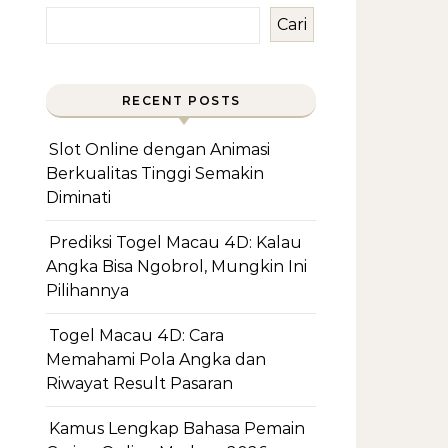
Cari
RECENT POSTS
Slot Online dengan Animasi
Berkualitas Tinggi Semakin
Diminati
Prediksi Togel Macau 4D: Kalau
Angka Bisa Ngobrol, Mungkin Ini
Pilihannya
Togel Macau 4D: Cara
Memahami Pola Angka dan
Riwayat Result Pasaran
Kamus Lengkap Bahasa Pemain