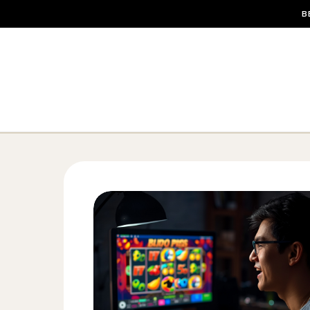
Skip to content
B