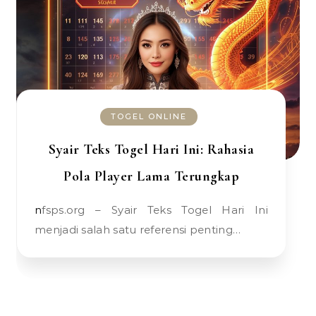
TOGEL ONLINE
Syair Teks Togel Hari Ini: Rahasia
Pola Player Lama Terungkap
nfsps.org – Syair Teks Togel Hari Ini
menjadi salah satu referensi penting…