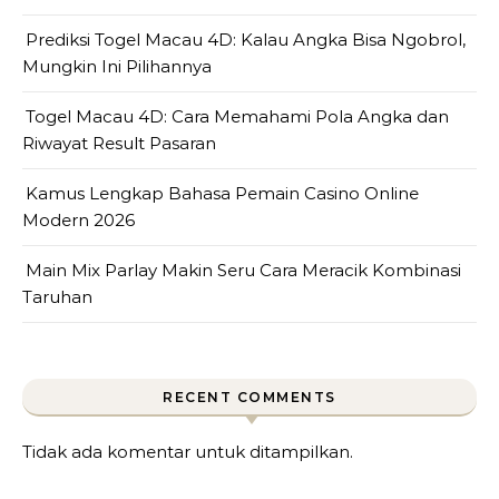
Prediksi Togel Macau 4D: Kalau Angka Bisa Ngobrol,
Mungkin Ini Pilihannya
Togel Macau 4D: Cara Memahami Pola Angka dan
Riwayat Result Pasaran
Kamus Lengkap Bahasa Pemain Casino Online
Modern 2026
Main Mix Parlay Makin Seru Cara Meracik Kombinasi
Taruhan
RECENT COMMENTS
Tidak ada komentar untuk ditampilkan.