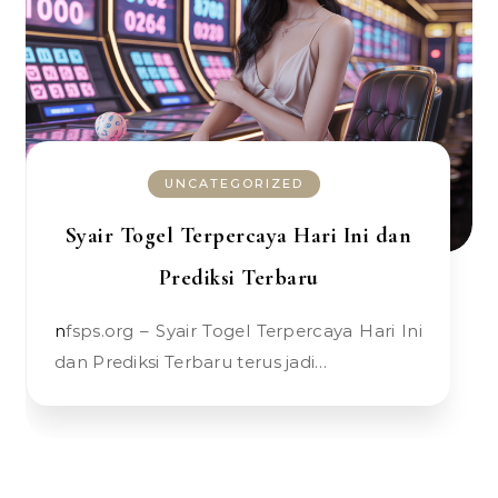
UNCATEGORIZED
Syair Togel Terpercaya Hari Ini dan
Prediksi Terbaru
nfsps.org – Syair Togel Terpercaya Hari Ini
dan Prediksi Terbaru terus jadi…