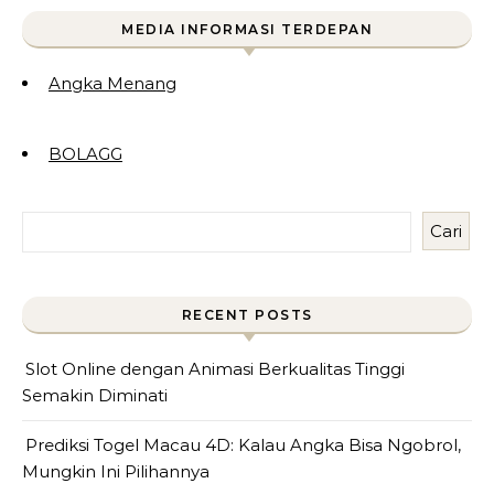
MEDIA INFORMASI TERDEPAN
Angka Menang
BOLAGG
Cari
RECENT POSTS
Slot Online dengan Animasi Berkualitas Tinggi
Semakin Diminati
Prediksi Togel Macau 4D: Kalau Angka Bisa Ngobrol,
Mungkin Ini Pilihannya