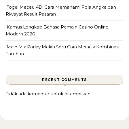
Togel Macau 4D: Cara Memahami Pola Angka dan
Riwayat Result Pasaran
Kamus Lengkap Bahasa Pemain Casino Online
Modern 2026
Main Mix Parlay Makin Seru Cara Meracik Kombinasi
Taruhan
RECENT COMMENTS
Tidak ada komentar untuk ditampilkan.