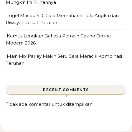
Mungkin Ini Pilihannya
Togel Macau 4D: Cara Memahami Pola Angka dan
Riwayat Result Pasaran
Kamus Lengkap Bahasa Pemain Casino Online
Modern 2026
Main Mix Parlay Makin Seru Cara Meracik Kombinasi
Taruhan
RECENT COMMENTS
Tidak ada komentar untuk ditampilkan.