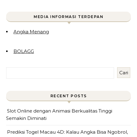
MEDIA INFORMASI TERDEPAN
Angka Menang
BOLAGG
Cari
RECENT POSTS
Slot Online dengan Animasi Berkualitas Tinggi
Semakin Diminati
Prediksi Togel Macau 4D: Kalau Angka Bisa Ngobrol,