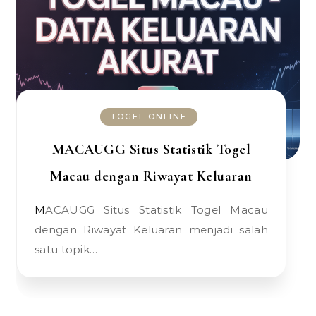
TOGEL ONLINE
MACAUGG Situs Statistik Togel
Macau dengan Riwayat Keluaran
MACAUGG Situs Statistik Togel Macau
dengan Riwayat Keluaran menjadi salah
satu topik…