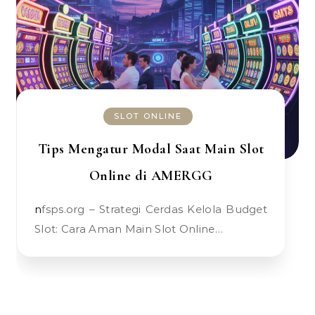
SLOT ONLINE
Tips Mengatur Modal Saat Main Slot
Online di AMERGG
nfsps.org – Strategi Cerdas Kelola Budget
Slot: Cara Aman Main Slot Online…