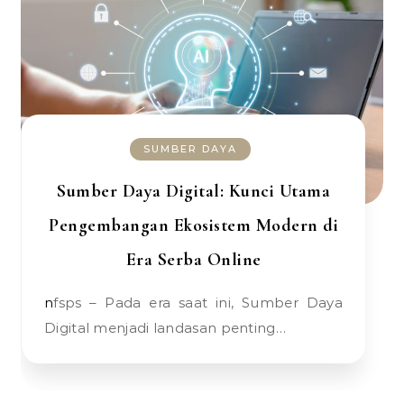
SUMBER DAYA
Sumber Daya Digital: Kunci Utama
Pengembangan Ekosistem Modern di
Era Serba Online
nfsps – Pada era saat ini, Sumber Daya
Digital menjadi landasan penting…