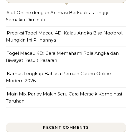
Slot Online dengan Animasi Berkualitas Tinggi
Semakin Diminati
Prediksi Togel Macau 4D: Kalau Angka Bisa Ngobrol,
Mungkin Ini Pilihannya
Togel Macau 4D: Cara Memahami Pola Angka dan
Riwayat Result Pasaran
Kamus Lengkap Bahasa Pemain Casino Online
Modern 2026
Main Mix Parlay Makin Seru Cara Meracik Kombinasi
Taruhan
RECENT COMMENTS