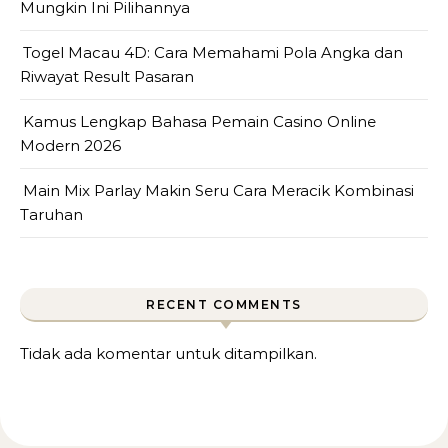
Mungkin Ini Pilihannya
Togel Macau 4D: Cara Memahami Pola Angka dan
Riwayat Result Pasaran
Kamus Lengkap Bahasa Pemain Casino Online
Modern 2026
Main Mix Parlay Makin Seru Cara Meracik Kombinasi
Taruhan
RECENT COMMENTS
Tidak ada komentar untuk ditampilkan.